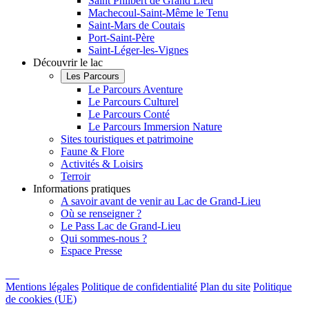
Saint Philbert de Grand Lieu
Machecoul-Saint-Même le Tenu
Saint-Mars de Coutais
Port-Saint-Père
Saint-Léger-les-Vignes
Découvrir le lac
Les Parcours
Le Parcours Aventure
Le Parcours Culturel
Le Parcours Conté
Le Parcours Immersion Nature
Sites touristiques et patrimoine
Faune & Flore
Activités & Loisirs
Terroir
Informations pratiques
A savoir avant de venir au Lac de Grand-Lieu
Où se renseigner ?
Le Pass Lac de Grand-Lieu
Qui sommes-nous ?
Espace Presse
Mentions légales
Politique de confidentialité
Plan du site
Politique
de cookies (UE)